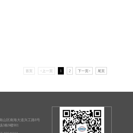
首页
<上一页
1
2
下一页>
尾页
南山区南海大道兴工路8号
3栋9楼901