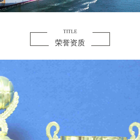
TITLE
荣誉资质