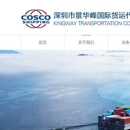
首页
关于我们
业务