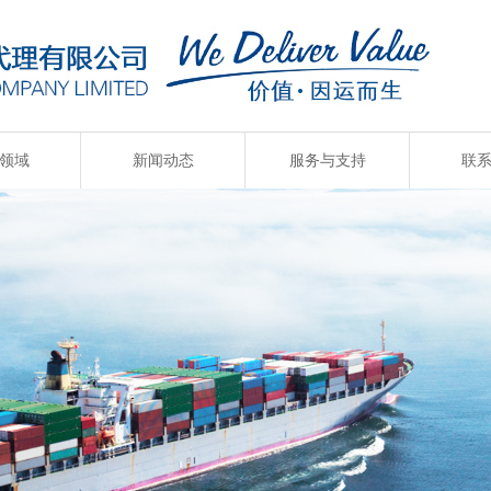
领域
新闻动态
服务与支持
联