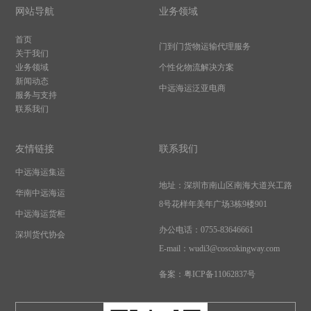
网站导航
业务领域
首页
门到门货物运输代理服务
关于我们
业务领域
个性化物流解决方案
新闻动态
中远海运泛亚电商
服务与支持
联系我们
友情链接
联系我们
中远海运集运
地址：
深圳市南山区南海大道兴工路
华南中远海运
8号花样年美年广场3栋9楼901
中远海运货柜
办公电话：0755-83646661
深圳货代协会
E-mail：wudi3@coscokingway.com
备案：
粤ICP备11062837号