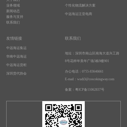
业务领域
个性化物流解决方案
新闻动态
中远海运泛亚电商
服务与支持
联系我们
友情链接
联系我们
中远海运集运
地址：
深圳市南山区南海大道兴工路
华南中远海运
8号花样年美年广场3栋9楼901
中远海运货柜
办公电话：0755-83646661
深圳货代协会
E-mail：wudi3@coscokingway.com
备案：
粤ICP备11062837号